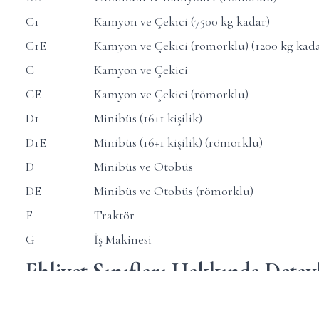
C1
Kamyon ve Çekici (7500 kg kadar)
C1E
Kamyon ve Çekici (römorklu) (1200 kg kada
C
Kamyon ve Çekici
CE
Kamyon ve Çekici (römorklu)
D1
Minibüs (16+1 kişilik)
D1E
Minibüs (16+1 kişilik) (römorklu)
D
Minibüs ve Otobüs
DE
Minibüs ve Otobüs (römorklu)
F
Traktör
G
İş Makinesi
Ehliyet Sınıfları Hakkında Detayl
A Sınıfı Ehliyetler