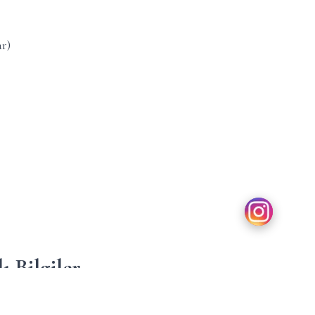
r)
ı Bilgiler