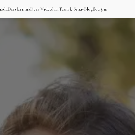
ızda
Derslerimiz
Ders Videoları
Teorik Sınav
Blog
İletişim