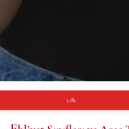
3 dk
E