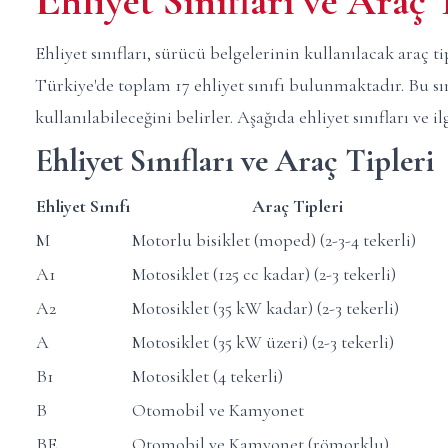
hliyet Sınıfları ve Araç 
Ehliyet sınıfları, sürücü belgelerinin kullanılacak araç tip
Türkiye'de toplam 17 ehliyet sınıfı bulunmaktadır. Bu sın
kullanılabileceğini belirler. Aşağıda ehliyet sınıfları ve il
Ehliyet Sınıfları ve Araç Tipleri
Ehliyet Sınıfı
Araç Tipleri
M
Motorlu bisiklet (moped) (2-3-4 tekerli)
A1
Motosiklet (125 cc kadar) (2-3 tekerli)
A2
Motosiklet (35 kW kadar) (2-3 tekerli)
A
Motosiklet (35 kW üzeri) (2-3 tekerli)
B1
Motosiklet (4 tekerli)
B
Otomobil ve Kamyonet
BE
Otomobil ve Kamyonet (römorklu)