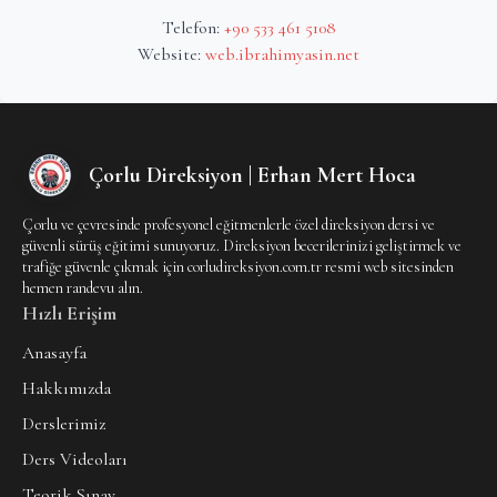
Telefon:
+90 533 461 5108
Website:
web.ibrahimyasin.net
Çorlu Direksiyon | Erhan Mert Hoca
Çorlu ve çevresinde profesyonel eğitmenlerle özel direksiyon dersi ve
güvenli sürüş eğitimi sunuyoruz. Direksiyon becerilerinizi geliştirmek ve
trafiğe güvenle çıkmak için corludireksiyon.com.tr resmi web sitesinden
hemen randevu alın.
Hızlı Erişim
Anasayfa
Hakkımızda
Derslerimiz
Ders Videoları
Teorik Sınav