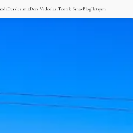
ızda
Derslerimiz
Ders Videoları
Teorik Sınav
Blog
İletişim